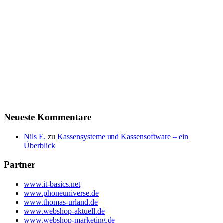
Neueste Kommentare
Nils E.
zu
Kassensysteme und Kassensoftware – ein
Überblick
Partner
www.it-basics.net
www.phoneuniverse.de
www.thomas-urland.de
www.webshop-aktuell.de
www.webshop-marketing.de