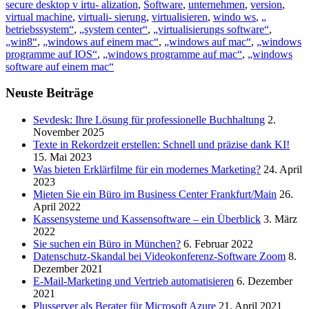
secure desktop v irtu- alization
,
Software
,
unternehmen
,
version
,
virtual machine
,
virtuali- sierung
,
virtualisieren
,
windo ws
,
„
betriebssystem“
,
„system center“
,
„virtualisierungs software“
,
„win8“
,
„windows auf einem mac“
,
„windows auf mac“
,
„windows
programme auf IOS“
,
„windows programme auf mac“
,
„windows
software auf einem mac“
Neuste Beiträge
Sevdesk: Ihre Lösung für professionelle Buchhaltung
2.
November 2025
Texte in Rekordzeit erstellen: Schnell und präzise dank KI!
15. Mai 2023
Was bieten Erklärfilme für ein modernes Marketing?
24. April
2023
Mieten Sie ein Büro im Business Center Frankfurt/Main
26.
April 2022
Kassensysteme und Kassensoftware – ein Überblick
3. März
2022
Sie suchen ein Büro in München?
6. Februar 2022
Datenschutz-Skandal bei Videokonferenz-Software Zoom
8.
Dezember 2021
E-Mail-Marketing und Vertrieb automatisieren
6. Dezember
2021
Plusserver als Berater für Microsoft Azure
21. April 2021