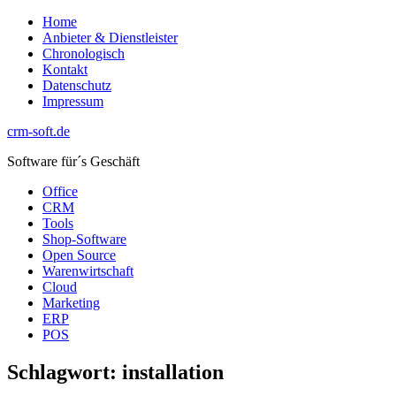
Zum
Home
Inhalt
Anbieter & Dienstleister
springen
Chronologisch
Kontakt
Datenschutz
Impressum
crm-soft.de
Software für´s Geschäft
Office
CRM
Tools
Shop-Software
Open Source
Warenwirtschaft
Cloud
Marketing
ERP
POS
Schlagwort:
installation