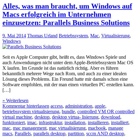
Alles, was man braucht, um Windows auf
Macs erfolgreich im Unternehmen
einzusetzen: Parallels Business Solutions
9. Mai 2014
Thomas Urland
Betriebssystem
,
Mac
,
Virtualisierung
,
Windows
Seit es Apple Computer gibt, heißt es, dass Windows Spiele und
auch Anwendungen nicht unter dem Apple-Betriebssystem Mac OS
X laufen. Im Grunde ist das natürlich richtig. Aber es führen
bekanntlich mehrere Wege nach Rom, und auch zu einer idealen
Lösung dieses Problems. Ein Freund hatte mir damals schon eine
Software empfohlen, mit der man einen virtuellen PC erstellen kann.
[…]
» Weiterlesen
Kommentar hinterlassen
access
,
administration
,
apple
,
betriebssystem virtualisierung
,
bundle
,
controlled VM OR controlled
virtual machine
,
desktop
,
desktop virtua- lisierung
,
download
,
funktioniert
,
imac
,
infrastruktur
,
installation
,
installieren
,
installiert
,
mac
,
mac management
,
mac virtualisierung
,
macbook
,
manage
macs
,
Parallels
,
parallels desktop
,
partition
,
sccm AND desktop
,