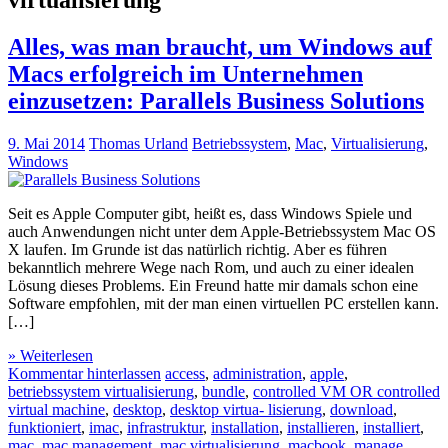
Alles, was man braucht, um Windows auf
Macs erfolgreich im Unternehmen
einzusetzen: Parallels Business Solutions
9. Mai 2014
Thomas Urland
Betriebssystem
,
Mac
,
Virtualisierung
,
Windows
Seit es Apple Computer gibt, heißt es, dass Windows Spiele und
auch Anwendungen nicht unter dem Apple-Betriebssystem Mac OS
X laufen. Im Grunde ist das natürlich richtig. Aber es führen
bekanntlich mehrere Wege nach Rom, und auch zu einer idealen
Lösung dieses Problems. Ein Freund hatte mir damals schon eine
Software empfohlen, mit der man einen virtuellen PC erstellen kann.
[…]
» Weiterlesen
Kommentar hinterlassen
access
,
administration
,
apple
,
betriebssystem virtualisierung
,
bundle
,
controlled VM OR controlled
virtual machine
,
desktop
,
desktop virtua- lisierung
,
download
,
funktioniert
,
imac
,
infrastruktur
,
installation
,
installieren
,
installiert
,
mac
,
mac management
,
mac virtualisierung
,
macbook
,
manage