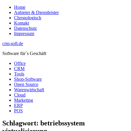
Zum
Home
Inhalt
Anbieter & Dienstleister
springen
Chronologisch
Kontakt
Datenschutz
Impressum
crm-soft.de
Software für´s Geschäft
Office
CRM
Tools
Shop-Software
Open Source
Warenwirtschaft
Cloud
Marketing
ERP
POS
Schlagwort:
betriebssystem
virtualisierung