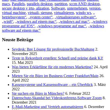
macs
,
Parallels
,
parallels desktop
,
partition
,
sccm AND desktop
,
secure desktop v irtu- alization
,
Software
,
unternehmen
,
version
,
virtual machine
,
virtuali- sierung
,
virtualisieren
,
windo ws
,
„
betriebssystem“
,
„system center“
,
„virtualisierungs software“
,
„win8“
,
„windows auf einem mac“
,
„windows auf mac“
,
„windows
programme auf IOS“
,
„windows programme auf mac“
,
„windows
software auf einem mac“
Neuste Beiträge
Sevdesk: Ihre Lösung für professionelle Buchhaltung
2.
November 2025
Texte in Rekordzeit erstellen: Schnell und präzise dank KI!
15. Mai 2023
Was bieten Erklärfilme für ein modernes Marketing?
24. April
2023
Mieten Sie ein Büro im Business Center Frankfurt/Main
26.
April 2022
Kassensysteme und Kassensoftware – ein Überblick
3. März
2022
Sie suchen ein Büro in München?
6. Februar 2022
Datenschutz-Skandal bei Videokonferenz-Software Zoom
8.
Dezember 2021
E-Mail-Marketing und Vertrieb automatisieren
6. Dezember