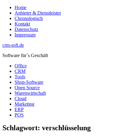
Zum
Home
Inhalt
Anbieter & Dienstleister
springen
Chronologisch
Kontakt
Datenschutz
Impressum
crm-soft.de
Software für´s Geschäft
Office
CRM
Tools
Shop-Software
Open Source
Warenwirtschaft
Cloud
Marketing
ERP
POS
Schlagwort:
verschlüsselung