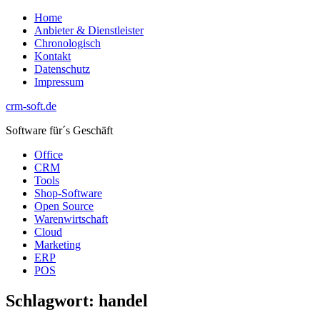
Zum
Home
Inhalt
Anbieter & Dienstleister
springen
Chronologisch
Kontakt
Datenschutz
Impressum
crm-soft.de
Software für´s Geschäft
Office
CRM
Tools
Shop-Software
Open Source
Warenwirtschaft
Cloud
Marketing
ERP
POS
Schlagwort:
handel