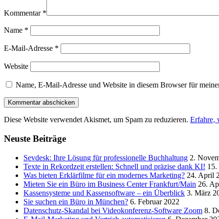
Kommentar
*
Name
*
E-Mail-Adresse
*
Website
Name, E-Mail-Adresse und Website in diesem Browser für meine
Diese Website verwendet Akismet, um Spam zu reduzieren.
Erfahre,
Neuste Beiträge
Sevdesk: Ihre Lösung für professionelle Buchhaltung
2. Novem
Texte in Rekordzeit erstellen: Schnell und präzise dank KI!
15.
Was bieten Erklärfilme für ein modernes Marketing?
24. April 
Mieten Sie ein Büro im Business Center Frankfurt/Main
26. Ap
Kassensysteme und Kassensoftware – ein Überblick
3. März 2
Sie suchen ein Büro in München?
6. Februar 2022
Datenschutz-Skandal bei Videokonferenz-Software Zoom
8. D