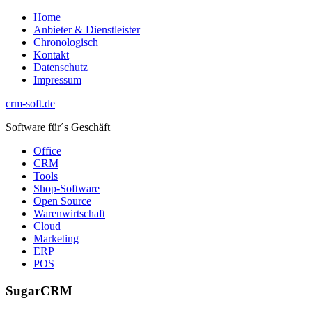
Zum
Home
Inhalt
Anbieter & Dienstleister
springen
Chronologisch
Kontakt
Datenschutz
Impressum
crm-soft.de
Software für´s Geschäft
Office
CRM
Tools
Shop-Software
Open Source
Warenwirtschaft
Cloud
Marketing
ERP
POS
SugarCRM