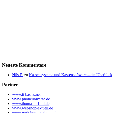
Neueste Kommentare
Nils E.
zu
Kassensysteme und Kassensoftware – ein Überblick
Partner
www.it-basics.net
www.phoneuniverse.de
www.thomas-urland.de
www.webshop-aktuell.de
www.webshop-marketing.de